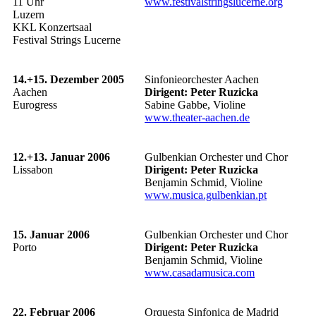
11 Uhr
www.festivalstringslucerne.org
Luzern
KKL Konzertsaal
Festival Strings Lucerne
14.+15. Dezember 2005
Sinfonieorchester Aachen
Aachen
Dirigent:
Peter Ruzicka
Eurogress
Sabine Gabbe, Violine
www.theater-aachen.de
12.+13. Januar 2006
Gulbenkian Orchester und Chor
Lissabon
Dirigent:
Peter Ruzicka
Benjamin Schmid, Violine
www.musica.gulbenkian.pt
15. Januar 2006
Gulbenkian Orchester und Chor
Porto
Dirigent: Peter Ruzicka
Benjamin Schmid, Violine
www.casadamusica.com
22. Februar 2006
Orquesta Sinfonica de Madrid