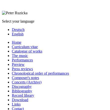
Select your language
Deutsch
English
Home
Curriculum vitae
Catalogue of works
The music
Performances
Preview
Press reviews
Chronological order of performances
Composer's notes
Concerts (Archive)
Discography
Bibliography
Record library
Download
Links
Contact