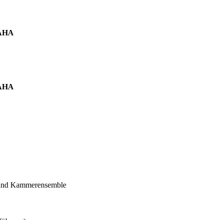
RAHA
RAHA
 und Kammerensemble