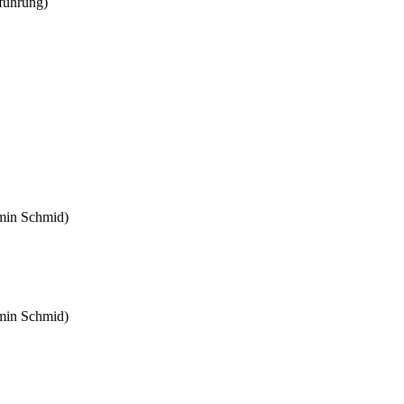
führung)
amin Schmid)
amin Schmid)