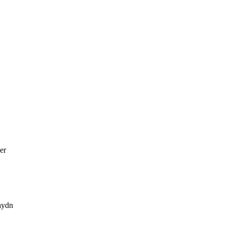
er
aydn