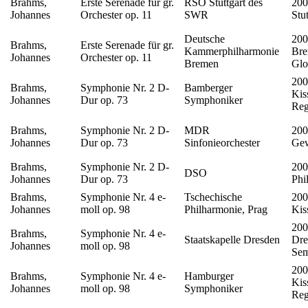
Brahms,
Erste Serenade für gr.
RSO Stuttgart des
200
Johannes
Orchester op. 11
SWR
Stut
Deutsche
200
Brahms,
Erste Serenade für gr.
Kammerphilharmonie
Bre
Johannes
Orchester op. 11
Bremen
Glo
200
Brahms,
Symphonie Nr. 2 D-
Bamberger
Kis
Johannes
Dur op. 73
Symphoniker
Reg
Brahms,
Symphonie Nr. 2 D-
MDR
200
Johannes
Dur op. 73
Sinfonieorchester
Ge
Brahms,
Symphonie Nr. 2 D-
200
DSO
Johannes
Dur op. 73
Phi
Brahms,
Symphonie Nr. 4 e-
Tschechische
200
Johannes
moll op. 98
Philharmonie, Prag
Kis
200
Brahms,
Symphonie Nr. 4 e-
Staatskapelle Dresden
Dre
Johannes
moll op. 98
Sem
200
Brahms,
Symphonie Nr. 4 e-
Hamburger
Kis
Johannes
moll op. 98
Symphoniker
Reg