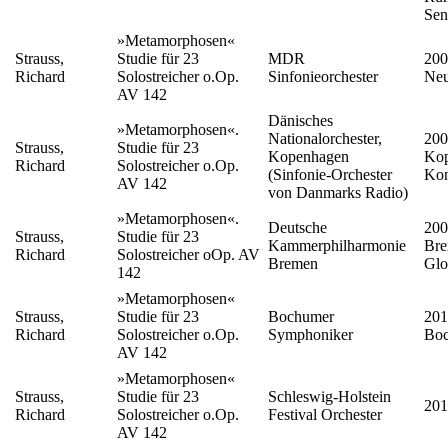
Sen
»Metamorphosen«
Strauss,
Studie für 23
MDR
200
Richard
Solostreicher o.Op.
Sinfonieorchester
Neu
AV 142
Dänisches
»Metamorphosen«.
Nationalorchester,
200
Strauss,
Studie für 23
Kopenhagen
Kop
Richard
Solostreicher o.Op.
(Sinfonie-Orchester
Kon
AV 142
von Danmarks Radio)
»Metamorphosen«.
Deutsche
200
Strauss,
Studie für 23
Kammerphilharmonie
Bre
Richard
Solostreicher oOp. AV
Bremen
Glo
142
»Metamorphosen«
Strauss,
Studie für 23
Bochumer
201
Richard
Solostreicher o.Op.
Symphoniker
Bo
AV 142
»Metamorphosen«
Strauss,
Studie für 23
Schleswig-Holstein
201
Richard
Solostreicher o.Op.
Festival Orchester
AV 142