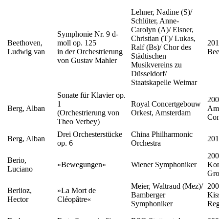
Lehner, Nadine (S)/
Schlüter, Anne-
Carolyn (A)/ Elsner,
Symphonie Nr. 9 d-
Christian (T)/ Lukas,
Beethoven,
moll op. 125
201
Ralf (Bs)/ Chor des
Ludwig van
in der Orchestrierung
Bee
Städtischen
von Gustav Mahler
Musikvereins zu
Düsseldorf/
Staatskapelle Weimar
Sonate für Klavier op.
200
1
Royal Concertgebouw
Berg, Alban
Ams
(Orchestrierung von
Orkest, Amsterdam
Con
Theo Verbey)
Drei Orchesterstücke
China Philharmonic
Berg, Alban
201
op. 6
Orchestra
200
Berio,
»Bewegungen«
Wiener Symphoniker
Kon
Luciano
Gro
Meier, Waltraud (Mez)/
200
Berlioz,
»La Mort de
Bamberger
Kis
Hector
Cléopâtre«
Symphoniker
Reg