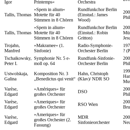
Igor
Printemps«
Orchestra
»Spem in alium«
Rundfunkchor Berlin
200
Tallis, Thomas
Motette für 40
(Einstud.: James
Phi
Stimmen in 8 Chören
Wood)
»Spem in alium«
Rundfunkchor Berlin
200
Tallis, Thomas
Motette für 40
(Einstud.: Robin
Mün
Stimmen in 8 Chören
Gritton)
Jes
Trojahn,
»Makramee« (1.
Radio-Symphonie-
197
Manfred
Sinfonie)
Orchester Berlin
? (
Tschaikowsky,
Symphonie Nr. 5 e-
Rundfunk-Sinfonie-
200
Peter I.
moll op. 64
Orchester Berlin
Phi
199
Ustwolskaja,
Komposition Nr. 3
Hahn, Christoph
Ham
Galina
„Benedictus qui venit“
(Klav)/ NDR SO
Mus
Varèse,
»Amériques« für
200
DSO
Edgard
großes Orchester
Phi
Varèse,
»Ameriques« für
200
RSO Wien
Edgard
großes Orchester
Bru
»Ameriques« für
Varèse,
MDR
200
großes Orchester (2.
Edgard
Sinfonieorchester
Neu
Fassung)