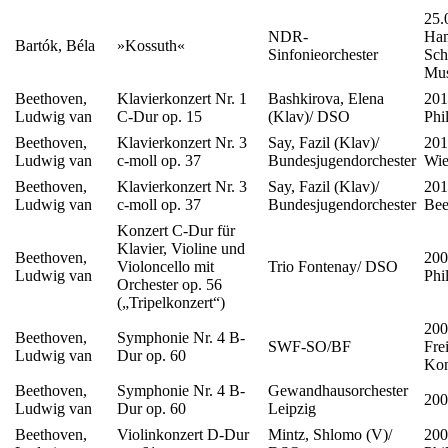
25.
NDR-
Ham
Bartók, Béla
»Kossuth«
Sinfonieorchester
Sch
Mus
Beethoven,
Klavierkonzert Nr. 1
Bashkirova, Elena
201
Ludwig van
C-Dur op. 15
(Klav)/ DSO
Phi
Beethoven,
Klavierkonzert Nr. 3
Say, Fazil (Klav)/
201
Ludwig van
c-moll op. 37
Bundesjugendorchester
Wie
Beethoven,
Klavierkonzert Nr. 3
Say, Fazil (Klav)/
201
Ludwig van
c-moll op. 37
Bundesjugendorchester
Bee
Konzert C-Dur für
Klavier, Violine und
Beethoven,
200
Violoncello mit
Trio Fontenay/ DSO
Ludwig van
Phi
Orchester op. 56
(„Tripelkonzert“)
200
Beethoven,
Symphonie Nr. 4 B-
SWF-SO/BF
Fre
Ludwig van
Dur op. 60
Kon
Beethoven,
Symphonie Nr. 4 B-
Gewandhausorchester
200
Ludwig van
Dur op. 60
Leipzig
Beethoven,
Violinkonzert D-Dur
Mintz, Shlomo (V)/
200