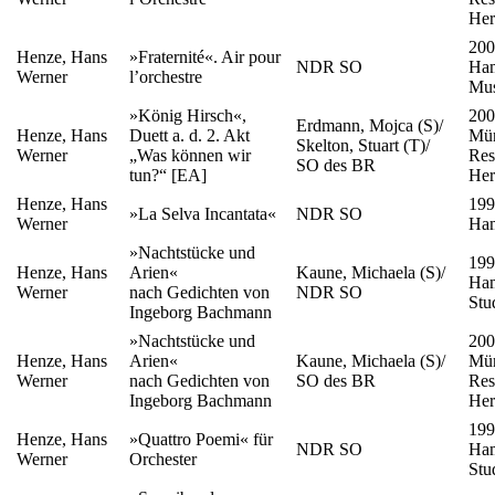
Her
200
Henze, Hans
»Fraternité«. Air pour
NDR SO
Ham
Werner
l’orchestre
Mus
»König Hirsch«,
200
Erdmann, Mojca (S)/
Henze, Hans
Duett a. d. 2. Akt
Mün
Skelton, Stuart (T)/
Werner
„Was können wir
Res
SO des BR
tun?“ [EA]
Her
Henze, Hans
199
»La Selva Incantata«
NDR SO
Werner
Ha
»Nachtstücke und
199
Henze, Hans
Arien«
Kaune, Michaela (S)/
Ha
Werner
nach Gedichten von
NDR SO
Stu
Ingeborg Bachmann
»Nachtstücke und
200
Henze, Hans
Arien«
Kaune, Michaela (S)/
Mün
Werner
nach Gedichten von
SO des BR
Res
Ingeborg Bachmann
Her
199
Henze, Hans
»Quattro Poemi« für
NDR SO
Ha
Werner
Orchester
Stu