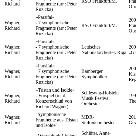
RSO Frankfurt/M.
Fra
Richard
Fragmente (arr.: Peter
Ope
Ruzicka)
»Parsifal«
200
Wagner,
- 7 symphonische
RSO Frankfurt/M.
Fra
Richard
Fragmente (arr.: Peter
Ope
Ruzicka)
»Parsifal«
Wagner,
- 7 symphonische
Lettisches
200
Richard
Fragmente (arr.: Peter
Nationalorchester, Riga
„Gr
Ruzicka)
»Parsifal«
200
Wagner,
- 7 symphonische
Bamberger
Kis
Richard
Fragmente (arr.: Peter
Symphoniker
Reg
Ruzicka)
»Tristan und Isolde«
Schleswig-Holstein
Wagner,
- Vorspiel (m. d.
199
Musik Festival-
Richard
Konzertschluß von
The
Orchester
Richard Wagner)
"Symphonische
Wagner,
MDR-
201
Fragmente aus Tristan
Richard
Sinfonieorchester
Ge
und Isolde"
Schlüter, Anne-
»Wesendonk-Lieder“