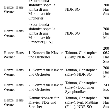
»Scorribanda
sinfonica sopra la
200
Henze, Hans
tomba di una
NDR SO
Ha
Werner
Maratona« für
Stu
Orchester
»Scorribanda
sinfonica sopra la
200
Henze, Hans
tomba di una
NDR SO
Ham
Werner
Maratona« für
Mus
Orchester [UA]
200
Henze, Hans
1. Konzert für Klavier
Tainton, Christopher
06.
Werner
und Orchester
(Klav); NDR SO
Ha
Stu
200
Henze, Hans
1. Konzert für Klavier
Tainton, Christopher
Ham
Werner
und Orchester
(Klav)/ NDR SO
Mus
Tainton, Christopher
Henze, Hans
2. Konzert für Klavier
24.
(Klav) / Bochumer
Werner
und Orchester
Bo
Symphoniker
Kammerkonzert für
Tainton, Christopher
200
Henze, Hans
Klavier, Flöte und
(Klav); Perl, Matthias
Ha
Werner
Streicher
(Flöte); NDR SO
Stu