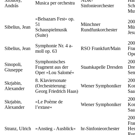
Szöllösy,
NDR-
Ham
Musica per orchestra
András
Sinfonieorchester
Sch
Mus
»Belsazars Fest« op.
200
51
Münchner
Sibelius, Jean
Mün
Schauspielmusik
Rundfunkorchester
Jes
(Suite)
200
Symphonie Nr. 4 a-
Sibelius, Jean
RSO Frankfurt/Main
Fra
moll op. 63
Ope
Symphonisches
200
Sinopoli,
Fragment aus der
Staatskapelle Dresden
Dre
Giuseppe
Oper »Lou Salomé«
Sem
8. Klaviersonate
200
Skrjabin,
(Orchestrierung:
Wiener Symphoniker
Kon
Alexander
Georg Friedrich Haas)
Saa
200
Skrjabin,
»Le Poème de
Wiener Symphoniker
Kon
Alexander
l’extase«
Saa
200
Fra
Stranz, Ulrich
»Anstieg - Ausblick«
hr-Sinfonieorchester
Hes
Run