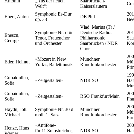
Antonin
„Aus der neuen
Saarbrücken-
Con
Welt“)
Kaiserslautern
Symphonie Es-Dur
201
Eberl, Anton
DKPhil
op. 33
Bee
Vlad, Marius (T) /
Symphonie Nr.5 für
Deutsche Radio-
201
Enescu,
Tenor, Frauenchor
Philharmonie
Saa
George
und Orchester
Saarbrücken / NDR-
Kon
Chor
200
»Mozart in New
Münchner
Eder, Helmut
Mün
York«, Ballettmusik
Rundfunkorchester
Pri
199
Gubaidulina,
»Zeitgestalten«
NDR SO
Ham
Sofia
Mus
Gubaidulina,
200
»Zeitgestalten«
RSO Frankfurt/Main
Sofia
Fra
200
Haydn, Joh.
Symphonie Nr. 30 d-
Münchner
Mün
Michael
moll, 1. Satz
Rundfunkorchester
Pri
»Antifone«
200
Henze, Hans
für 11 Solostreicher,
NDR SO
Ham
Werner