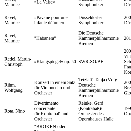
»La Valse«
Maurice
Symphoniker
Düs
Ravel,
»Pavane pour une
Düsseldorfer
200
Maurice
infante défunte«
Symphoniker
Düs
Die Deutsche
Ravel,
"Habanera"
Kammerphilharmonie
201
Maurice
Bremen
200
Vil
Redel, Martin-
»Klangspiegel« op. 50
SWR-SO/BF
Sch
Christoph
Fra
Kon
Tetzlaff, Tanja (Vc.)/
Konzert in einem Satz
200
Rihm,
Deutsche
für Violoncello und
Bre
Wolfgang
Kammerphilharmonie
Orchester
Glo
Bremen
Divertimento
Reinke, Gerd
concertante
(Kontrabaß)/
199
Rota, Nino
für Kontrabaß und
Orchester des
Ope
Orchester
Opernhauses Halle
"BROKEN oder