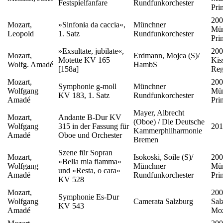
Festspielfanfare
Rundfunkorchester
Pri
200
Mozart,
»Sinfonia da caccia«,
Münchner
Mün
Leopold
1. Satz
Rundfunkorchester
Pri
»Exsultate, jubilate«,
200
Mozart,
Erdmann, Mojca (S)/
Motette KV 165
Kis
Wolfg. Amadé
HambS
[158a]
Reg
Mozart,
200
Symphonie g-moll
Münchner
Wolfgang
Mün
KV 183, 1. Satz
Rundfunkorchester
Amadé
Pri
Mayer, Albrecht
Mozart,
Andante B-Dur KV
(Oboe) / Die Deutsche
Wolfgang
315 in der Fassung für
201
Kammerphilharmonie
Amadé
Oboe und Orchester
Bremen
Szene für Sopran
Mozart,
Isokoski, Soile (S)/
200
»Bella mia fiamma«
Wolfgang
Münchner
Mün
und »Resta, o cara«
Amadé
Rundfunkorchester
Pri
KV 528
Mozart,
200
Symphonie Es-Dur
Wolfgang
Camerata Salzburg
Sal
KV 543
Amadé
Moz