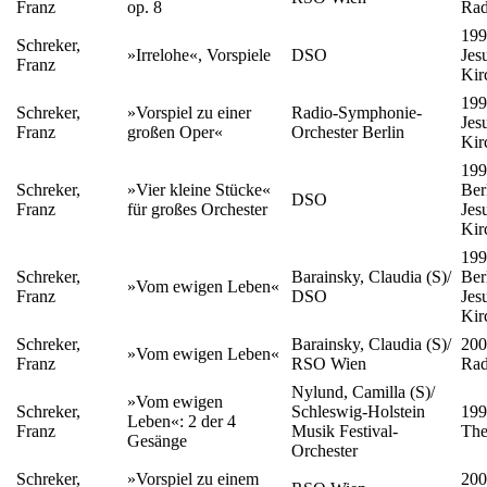
Franz
op. 8
Rad
199
Schreker,
»Irrelohe«, Vorspiele
DSO
Jes
Franz
Kir
199
Schreker,
»Vorspiel zu einer
Radio-Symphonie-
Jes
Franz
großen Oper«
Orchester Berlin
Kir
19
Schreker,
»Vier kleine Stücke«
Ber
DSO
Franz
für großes Orchester
Jes
Kir
19
Schreker,
Barainsky, Claudia (S)/
Ber
»Vom ewigen Leben«
Franz
DSO
Jes
Kir
Schreker,
Barainsky, Claudia (S)/
200
»Vom ewigen Leben«
Franz
RSO Wien
Rad
Nylund, Camilla (S)/
»Vom ewigen
Schreker,
Schleswig-Holstein
199
Leben«: 2 der 4
Franz
Musik Festival-
The
Gesänge
Orchester
Schreker,
»Vorspiel zu einem
200