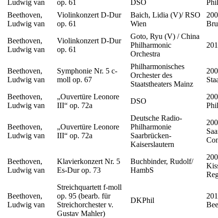
Ludwig van
op. 61
DSO
Phi
Beethoven,
Violinkonzert D-Dur
Baich, Lidia (V)/ RSO
200
Ludwig van
op. 61
Wien
Bru
Goto, Ryu (V) / China
Beethoven,
Violinkonzert D-Dur
Philharmonic
201
Ludwig van
op. 61
Orchestra
Philharmonisches
Beethoven,
Symphonie Nr. 5 c-
200
Orchester des
Ludwig van
moll op. 67
Sta
Staatsthea­ters Mainz
Beethoven,
„Ouvertüre Leonore
200
DSO
Ludwig van
III“ op. 72a
Phi
Deutsche Radio-
200
Beethoven,
„Ouvertüre Leonore
Philharmonie
Saa
Ludwig van
III“ op. 72a
Saarbrücken-
Con
Kaiserslautern
200
Beethoven,
Klavierkonzert Nr. 5
Buchbinder, Rudolf/
Kis
Ludwig van
Es-Dur op. 73
HambS
Reg
Streichquartett f-moll
Beethoven,
op. 95 (bearb. für
201
DKPhil
Ludwig van
Streichorchester v.
Bee
Gustav Mahler)