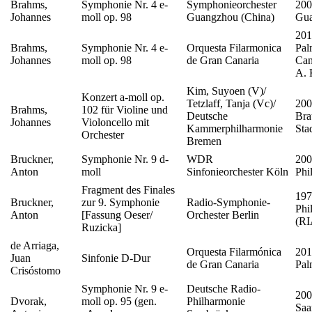
Brahms,
Symphonie Nr. 4 e-
Symphonieorchester
200
Johannes
moll op. 98
Guangzhou (China)
Gu
201
Brahms,
Symphonie Nr. 4 e-
Orquesta Filarmonica
Pal
Johannes
moll op. 98
de Gran Canaria
Can
A. 
Kim, Suyoen (V)/
Konzert a-moll op.
Tetzlaff, Tanja (Vc)/
200
Brahms,
102 für Violine und
Deutsche
Bra
Johannes
Violoncello mit
Kammerphilharmonie
Sta
Orchester
Bremen
Bruckner,
Symphonie Nr. 9 d-
WDR
200
Anton
moll
Sinfonieorchester Köln
Phi
Fragment des Finales
197
Bruckner,
zur 9. Symphonie
Radio-Symphonie-
Phi
Anton
[Fassung Oeser/
Orchester Berlin
(RI
Ruzicka]
de Arriaga,
Orquesta Filarmónica
201
Juan
Sinfonie D-Dur
de Gran Canaria
Pal
Crisóstomo
Symphonie Nr. 9 e-
Deutsche Radio-
200
Dvorak,
moll op. 95 (gen.
Philharmonie
Saa