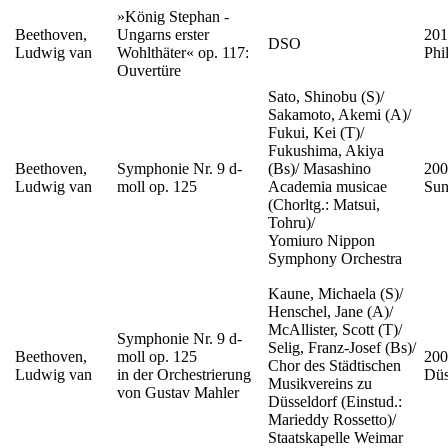
»König Stephan -
Beethoven,
Ungarns erster
201
DSO
Ludwig van
Wohlthäter« op. 117:
Phi
Ouvertüre
Sato, Shinobu (S)/
Sakamoto, Akemi (A)/
Fukui, Kei (T)/
Fukushima, Akiya
Beethoven,
Symphonie Nr. 9 d-
(Bs)/ Masashino
200
Ludwig van
moll op. 125
Academia musicae
Sun
(Chorltg.: Matsui,
Tohru)/
Yomiuro Nippon
Symphony Orchestra
Kaune, Michaela (S)/
Henschel, Jane (A)/
McAllister, Scott (T)/
Symphonie Nr. 9 d-
Selig, Franz-Josef (Bs)/
Beethoven,
moll op. 125
200
Chor des Städtischen
Ludwig van
in der Orchestrierung
Düs
Musikvereins zu
von Gustav Mahler
Düsseldorf (Einstud.:
Marieddy Rossetto)/
Staatskapelle Weimar