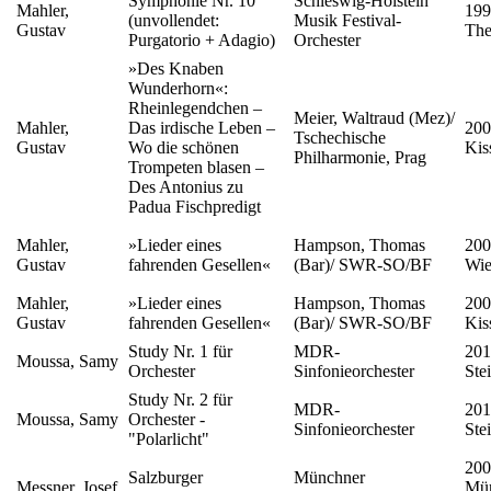
Symphonie Nr. 10
Schleswig-Holstein
Mahler,
199
(unvollendet:
Musik Festival-
Gustav
The
Purgatorio + Adagio)
Orchester
»Des Knaben
Wunderhorn«:
Rheinlegendchen –
Meier, Waltraud (Mez)/
Mahler,
Das irdische Leben –
200
Tschechische
Gustav
Wo die schönen
Kis
Philharmonie, Prag
Trompeten blasen –
Des Antonius zu
Padua Fischpredigt
Mahler,
»Lieder eines
Hampson, Thomas
200
Gustav
fahrenden Gesellen«
(Bar)/ SWR-SO/BF
Wie
Mahler,
»Lieder eines
Hampson, Thomas
200
Gustav
fahrenden Gesellen«
(Bar)/ SWR-SO/BF
Kis
Study Nr. 1 für
MDR-
201
Moussa, Samy
Orchester
Sinfonieorchester
Ste
Study Nr. 2 für
MDR-
201
Moussa, Samy
Orchester -
Sinfonieorchester
Ste
"Polarlicht"
200
Salzburger
Münchner
Messner, Josef
Mün