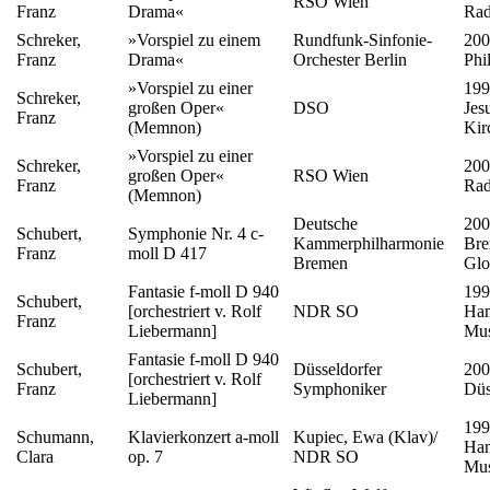
RSO Wien
Franz
Drama«
Rad
Schreker,
»Vorspiel zu einem
Rundfunk-Sinfonie-
200
Franz
Drama«
Orchester Berlin
Phi
»Vorspiel zu einer
199
Schreker,
großen Oper«
DSO
Jes
Franz
(Memnon)
Kir
»Vorspiel zu einer
Schreker,
200
großen Oper«
RSO Wien
Franz
Rad
(Memnon)
Deutsche
200
Schubert,
Symphonie Nr. 4 c-
Kammerphilharmonie
Bre
Franz
moll D 417
Bremen
Glo
Fantasie f-moll D 940
199
Schubert,
[orchestriert v. Rolf
NDR SO
Ham
Franz
Liebermann]
Mus
Fantasie f-moll D 940
Schubert,
Düsseldorfer
200
[orchestriert v. Rolf
Franz
Symphoniker
Düs
Liebermann]
199
Schumann,
Klavierkonzert a-moll
Kupiec, Ewa (Klav)/
Ham
Clara
op. 7
NDR SO
Mus