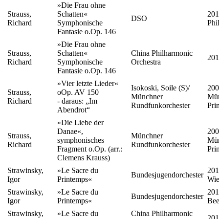
»Die Frau ohne
Strauss,
Schatten«
201
DSO
Richard
Symphonische
Phi
Fantasie o.Op. 146
»Die Frau ohne
Strauss,
Schatten«
China Philharmonic
201
Richard
Symphonische
Orchestra
Fantasie o.Op. 146
»Vier letzte Lieder«
Isokoski, Soile (S)/
200
Strauss,
oOp. AV 150
Münchner
Mün
Richard
- daraus: „Im
Rundfunkorchester
Pri
Abendrot“
»Die Liebe der
Danae«,
200
Strauss,
Münchner
symphonisches
Mün
Richard
Rundfunkorchester
Fragment o.Op. (arr.:
Pri
Clemens Krauss)
Strawinsky,
»Le Sacre du
201
Bundesjugendorchester
Igor
Printemps«
Wie
Strawinsky,
»Le Sacre du
201
Bundesjugendorchester
Igor
Printemps«
Bee
Strawinsky,
»Le Sacre du
China Philharmonic
201