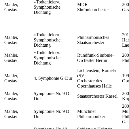
»Todtenfeier«.
Mahler,
MDR
200
Symphonische
Gustav
Sinfonieorchester
Ge
Dichtung
»Todtenfeier«.
201
Mahler,
Philharmonisches
Symphonische
Ham
Gustav
Staatsorchester
Dichtung
Lae
»Todtenfeier«.
Mahler,
Rundfunk-Sinfonie-
200
Symphonische
Gustav
Orchester Berlin
Phi
Dichtung
Lichtenstein, Romela
Mahler,
(S)/
199
4. Symphonie G-Dur
Gustav
Orchester des
Ope
Opernhauses Halle
Mahler,
Symphonie Nr. 9 D-
200
Staatsorchester Kassel
Gustav
Dur
Kup
200
Mahler,
Symphonie Nr. 9 D-
Münchner
Mün
Gustav
Dur
Philharmoniker
Phi
Gas