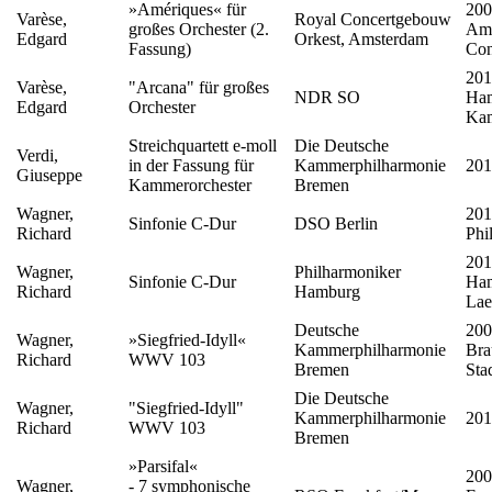
»Amériques« für
200
Varèse,
Royal Concertgebouw
großes Orchester (2.
Ams
Edgard
Orkest, Amsterdam
Fassung)
Con
201
Varèse,
"Arcana" für großes
NDR SO
Ham
Edgard
Orchester
Ka
Streichquartett e-moll
Die Deutsche
Verdi,
in der Fassung für
Kammerphilharmonie
201
Giuseppe
Kammerorchester
Bremen
Wagner,
201
Sinfonie C-Dur
DSO Berlin
Richard
Phi
201
Wagner,
Philharmoniker
Sinfonie C-Dur
Ham
Richard
Hamburg
Lae
Deutsche
200
Wagner,
»Siegfried-Idyll«
Kammerphilharmonie
Bra
Richard
WWV 103
Bremen
Sta
Die Deutsche
Wagner,
"Siegfried-Idyll"
Kammerphilharmonie
201
Richard
WWV 103
Bremen
»Parsifal«
200
Wagner,
- 7 symphonische