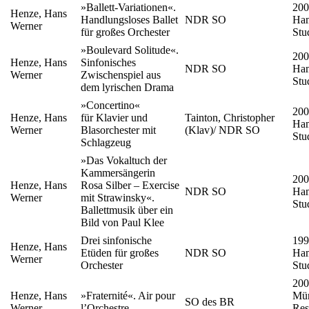
»Ballett-Variationen«.
200
Henze, Hans
Handlungsloses Ballet
NDR SO
Ha
Werner
für großes Orchester
Stu
»Boulevard Solitude«.
200
Henze, Hans
Sinfonisches
NDR SO
Ha
Werner
Zwischenspiel aus
Stu
dem lyrischen Drama
»Concertino«
200
Henze, Hans
für Klavier und
Tainton, Christopher
Ha
Werner
Blasorchester mit
(Klav)/ NDR SO
Stu
Schlagzeug
»Das Vokaltuch der
Kammersängerin
200
Henze, Hans
Rosa Silber – Exercise
NDR SO
Ha
Werner
mit Strawinsky«.
Stu
Ballettmusik über ein
Bild von Paul Klee
Drei sinfonische
199
Henze, Hans
Etüden für großes
NDR SO
Ha
Werner
Orchester
Stu
200
Henze, Hans
»Fraternité«. Air pour
Mün
SO des BR
Werner
l’Orchestre
Res