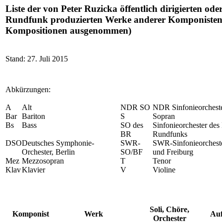
Liste der von Peter Ruzicka öffentlich dirigierten od
Rundfunk produzierten Werke anderer Komponisten 
Kompositionen ausgenommen)
Stand: 27. Juli 2015
Abkürzungen:
A
Alt
NDR SO
NDR Sinfonieorchest
Bar
Bariton
S
Sopran
Bs
Bass
SO des
Sinfonieorchester des
BR
Rundfunks
DSO
Deutsches Symphonie-
SWR-
SWR-Sinfonieorchest
Orchester, Berlin
SO/BF
und Freiburg
Mez
Mezzosopran
T
Tenor
Klav
Klavier
V
Violine
Soli, Chöre,
Komponist
Werk
Au
Orchester