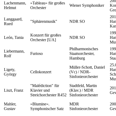
200
Lachenmann,
»Tableau« für großes
Wiener Symphoniker
Kon
Helmut
Orchester
Gro
201
Langgaard,
"Sphärenmusik"
NDR SO
Ham
Rued
Ka
199
Konzert für großes
León, Tania
NDR SO
Ham
Orchester [UA]
Mus
Philharmonisches
199
Liebermann,
Furioso
Staatsorchester,
Ham
Rolf
Hamburg
Sta
25.
Müller-Schott, Daniel
Ligety,
Ham
Cellokonzert
(Vc) / NDR-
György
Sch
Sinfonieorchester
Mus
"Malédiction" für
Stadtfeld, Martin
201
Liszt, Franz
Klavier und
(Klav.) / MDR
Ge
Streichorchester R452
Sinfonieorchester
Mahler,
»Blumine«.
MDR
200
Gustav
Symphonischer Satz
Sinfonieorchester
Ge