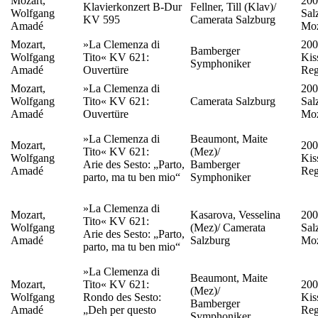
Mozart,
200
Klavierkonzert B-Dur
Fellner, Till (Klav)/
Wolfgang
Sal
KV 595
Camerata Salzburg
Amadé
Moz
Mozart,
»La Clemenza di
200
Bamberger
Wolfgang
Tito« KV 621:
Kis
Symphoniker
Amadé
Ouvertüre
Reg
Mozart,
»La Clemenza di
200
Wolfgang
Tito« KV 621:
Camerata Salzburg
Sal
Amadé
Ouvertüre
Moz
»La Clemenza di
Beaumont, Maite
Mozart,
200
Tito« KV 621:
(Mez)/
Wolfgang
Kis
Arie des Sesto: „Parto,
Bamberger
Amadé
Reg
parto, ma tu ben mio“
Symphoniker
»La Clemenza di
Mozart,
Kasarova, Vesselina
200
Tito« KV 621:
Wolfgang
(Mez)/ Camerata
Sal
Arie des Sesto: „Parto,
Amadé
Salzburg
Moz
parto, ma tu ben mio“
»La Clemenza di
Beaumont, Maite
Mozart,
Tito« KV 621:
200
(Mez)/
Wolfgang
Rondo des Sesto:
Kis
Bamberger
Amadé
„Deh per questo
Reg
Symphoniker