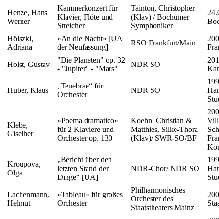
Kammerkonzert für
Tainton, Christopher
Henze, Hans
24.
Klavier, Flöte und
(Klav) / Bochumer
Werner
Bo
Streicher
Symphoniker
Hölszki,
»An die Nacht« [UA
200
RSO Frankfurt/Main
Adriana
der Neufassung]
Fra
"Die Planeten" op. 32
201
Holst, Gustav
NDR SO
- "Jupiter" - "Mars"
Ka
199
„Tenebrae“ für
Huber, Klaus
NDR SO
Ha
Orchester
Stu
200
»Poema dramatico«
Koehn, Christian &
Vil
Klebe,
für 2 Klaviere und
Matthies, Silke-Thora
Sch
Giselher
Orchester op. 130
(Klav)/ SWR-SO/BF
Fra
Kon
„Bericht über den
199
Kroupova,
letzten Stand der
NDR-Chor/ NDR SO
Ha
Olga
Dinge“ [UA]
Stu
Philharmonisches
Lachenmann,
»Tableau« für großes
200
Orchester des
Helmut
Orchester
Sta
Staatstheaters Mainz