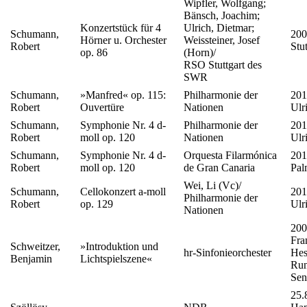
Wipfler, Wolfgang;
Bänsch, Joachim;
Konzertstück für 4
Ulrich, Dietmar;
Schumann,
200
Hörner u. Orchester
Weissteiner, Josef
Robert
Stut
op. 86
(Horn)/
RSO Stuttgart des
SWR
Schumann,
»Manfred« op. 115:
Philharmonie der
201
Robert
Ouvertüre
Nationen
Ulr
Schumann,
Symphonie Nr. 4 d-
Philharmonie der
201
Robert
moll op. 120
Nationen
Ulr
Schumann,
Symphonie Nr. 4 d-
Orquesta Filarmónica
201
Robert
moll op. 120
de Gran Canaria
Pal
Wei, Li (Vc)/
Schumann,
Cellokonzert a-moll
201
Philharmonie der
Robert
op. 129
Ulr
Nationen
200
Fra
Schweitzer,
»Introduktion und
hr-Sinfonieorchester
Hes
Benjamin
Lichtspielszene«
Run
Sen
25.