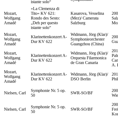
istante solo“
»La Clemenza di
Mozart,
Tito« KV 621:
Kasarova, Vesselina
200
Wolfgang
Rondo des Sesto:
(Mez)/ Camerata
Sal
Amadé
„Deh per questo
Salzburg
Moz
istante solo“
Mozart,
Widmann, Jörg (Klar)/
Klarinettenkonzert A-
200
Wolfgang
Symphonieorchester
Dur KV 622
Gu
Amadé
Guangzhou (China)
201
Mozart,
Widmann, Jörg (Klar)/
Klarinettenkonzert A-
Pal
Wolfgang
Orquesta Filarmonica
Dur KV 622
Can
Amadé
de Gran Canaria
A. 
Mozart,
Klarinettenkonzert A-
Widmann, Jörg (Klar)/
201
Wolfgang
Dur KV 622
DSO Berlin
Phi
Amadé
Symphonie Nr. 5 op.
200
Nielsen, Carl
SWR-SO/BF
50
Wie
200
Symphonie Nr. 5 op.
Nielsen, Carl
SWR-SO/BF
Fre
50
Kon