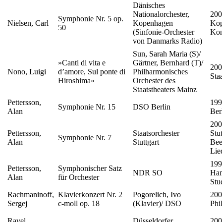
Dänisches
Nationalorchester,
200
Symphonie Nr. 5 op.
Nielsen, Carl
Kopenhagen
Kop
50
(Sinfonie-Orchester
Kon
von Danmarks Radio)
Sun, Sarah Maria (S)/
»Canti di vita e
Gärtner, Bernhard (T)/
200
Nono, Luigi
d’amore, Sul ponte di
Philharmonisches
Sta
Hiroshima«
Orchester des
Staatstheaters Mainz
Pettersson,
199
Symphonie Nr. 15
DSO Berlin
Alan
Ber
200
Pettersson,
Staatsorchester
Stut
Symphonie Nr. 7
Alan
Stuttgart
Bee
Lie
199
Pettersson,
Symphonischer Satz
NDR SO
Ha
Alan
für Orchester
Stu
Rachmaninoff,
Klavierkonzert Nr. 2
Pogorelich, Ivo
200
Sergej
c-moll op. 18
(Klavier)/ DSO
Phi
Ravel,
Düsseldorfer
200