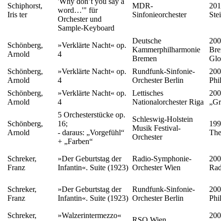
'Why don’t you say a
Schiphorst,
MDR-
201
word…'" für
Iris ter
Sinfonieorchester
Ste
Orchester und
Sample-Keyboard
Deutsche
200
Schönberg,
»Verklärte Nacht« op.
Kammerphilharmonie
Bre
Arnold
4
Bremen
Glo
Schönberg,
»Verklärte Nacht« op.
Rundfunk-Sinfonie-
200
Arnold
4
Orchester Berlin
Phi
Schönberg,
»Verklärte Nacht« op.
Lettisches
200
Arnold
4
Nationalorchester Riga
„Gr
5 Orchesterstücke op.
Schleswig-Holstein
Schönberg,
16;
199
Musik Festival-
Arnold
- daraus: „Vorgefühl“
The
Orchester
+ „Farben“
Schreker,
»Der Geburtstag der
Radio-Symphonie-
200
Franz
Infantin«. Suite (1923)
Orchester Wien
Rad
Schreker,
»Der Geburtstag der
Rundfunk-Sinfonie-
200
Franz
Infantin«. Suite (1923)
Orchester Berlin
Phi
Schreker,
»Walzerintermezzo«
200
RSO Wien