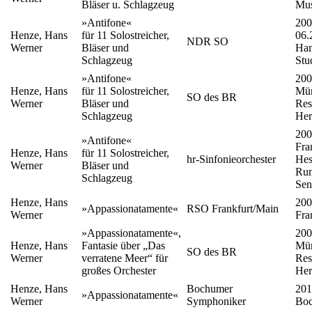
Bläser u. Schlagzeug
Mus
»Antifone«
200
Henze, Hans
für 11 Solostreicher,
06.
NDR SO
Werner
Bläser und
Ha
Schlagzeug
Stu
»Antifone«
200
Henze, Hans
für 11 Solostreicher,
Mün
SO des BR
Werner
Bläser und
Res
Schlagzeug
Her
200
»Antifone«
Fra
Henze, Hans
für 11 Solostreicher,
hr-Sinfonieorchester
Hes
Werner
Bläser und
Run
Schlagzeug
Sen
Henze, Hans
200
»Appassionatamente«
RSO Frankfurt/Main
Werner
Fra
»Appassionatamente«,
200
Henze, Hans
Fantasie über „Das
Mün
SO des BR
Werner
verratene Meer“ für
Res
großes Orchester
Her
Henze, Hans
Bochumer
201
»Appassionatamente«
Werner
Symphoniker
Bo