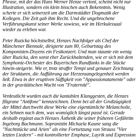
Phrase, mit der das Hans Werner Henze vertont, scheint nicht nur
Illustration, sondern ein klein bisschen auch Bekenntnis. Wenig
scherte er sich seinerzeit um die Darmstädter Dogmatik der
Kollegen. Die Zeit gab ihm Recht. Und die ungebrochene
Verführungskunst seiner Werke sowieso, wie im Herkulessaal
wieder zu erleben war.
Peter Ruzicka höchstselbst, Henzes Nachfolger als Chef der
Münchener Biennale, dirigierte zum 80, Geburtstag des
Komponisten-Doyens ein Festkonzert. Und man staunte ein wenig
über Ruzicka, den sonst eher Zurückhaltenden, wie er sich mit dem
Symphonie-Orchester des Bayerischen Rundfunks in die Stücke
hinein-steigerte. Wie er, trotz straffer Tempi und genauer Zeichnung
der Strukturen, die Aufführung zur Herzensangelegenheit werden
ließ. Etwa in der eruptiven Süffigkeit von "Appassionatamente" oder
in der gravitätischen Wucht von "Fraternité".
Verdeutlicht wurden auch die kantablen Klanggesten, die Henzes
filigrane "Antifone" kennzeichnen. Denn bei all der Großzügigkeit
der Mittel durchweht diese Werke eine eigentümliche Melancholie,
ein Sehnen nach dem, was womöglich längst passé ist. Gerade
deshalb ergänzt auch Henzes Ästhetik die seiner früheren Gefährtin
Ingeborg Bachmann. Sopranistin Michaela Kaune sang die
"Nachtstücke und Arien" als eine Fortsetzung von Strauss "Vier
letzten Liedern" - mit kontrollierter Emphase, Layrik und Expression