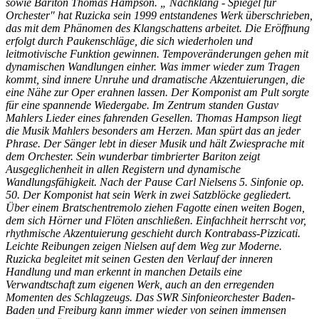
sowie Bariton Thomas Hampson. „ Nachklang - Spiegel für
Orchester" hat Ruzicka sein 1999 entstandenes Werk überschrieben,
das mit dem Phänomen des Klangschattens arbeitet. Die Eröffnung
erfolgt durch Paukenschläge, die sich wiederholen und
leitmotivische Funktion gewinnen. Tempoveränderungen gehen mit
dynamischen Wandlungen einher. Was immer wieder zum Tragen
kommt, sind innere Unruhe und dramatische Akzentuierungen, die
eine Nähe zur Oper erahnen lassen. Der Komponist am Pult sorgte
für eine spannende Wiedergabe. Im Zentrum standen Gustav
Mahlers Lieder eines fahrenden Gesellen. Thomas Hampson liegt
die Musik Mahlers besonders am Herzen. Man spürt das an jeder
Phrase. Der Sänger lebt in dieser Musik und hält Zwiesprache mit
dem Orchester. Sein wunderbar timbrierter Bariton zeigt
Ausgeglichenheit in allen Registern und dynamische
Wandlungsfähigkeit. Nach der Pause Carl Nielsens 5. Sinfonie op.
50. Der Komponist hat sein Werk in zwei Satzblöcke gegliedert.
Über einem Bratschentremolo ziehen Fagotte einen weiten Bogen,
dem sich Hörner und Flöten anschließen. Einfachheit herrscht vor,
rhythmische Akzentuierung geschieht durch Kontrabass-Pizzicati.
Leichte Reibungen zeigen Nielsen auf dem Weg zur Moderne.
Ruzicka begleitet mit seinen Gesten den Verlauf der inneren
Handlung und man erkennt in manchen Details eine
Verwandtschaft zum eigenen Werk, auch an den erregenden
Momenten des Schlagzeugs. Das SWR Sinfonieorchester Baden-
Baden und Freiburg kann immer wieder von seinen immensen