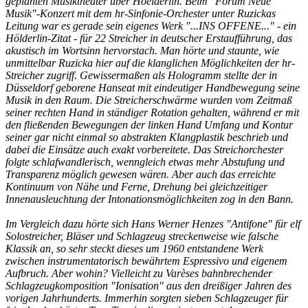
geplanten Musiktheater über Hoelderlin. Beim "Forum Neue
Musik"-Konzert mit dem hr-Sinfonie-Orchester unter Ruzickas
Leitung war es gerade sein eigenes Werk "...INS OFFENE..." - ein
Hölderlin-Zitat - für 22 Streicher in deutscher Erstaufführung, das
akustisch im Wortsinn hervorstach. Man hörte und staunte, wie
unmittelbar Ruzicka hier auf die klanglichen Möglichkeiten der hr-
Streicher zugriff. Gewissermaßen als Hologramm stellte der in
Düsseldorf geborene Hanseat mit eindeutiger Handbewegung seine
Musik in den Raum. Die Streicherschwärme wurden vom Zeitmaß
seiner rechten Hand in ständiger Rotation gehalten, während er mit
den fließenden Bewegungen der linken Hand Umfang und Kontur
seiner gar nicht einmal so abstrakten Klangplastik beschrieb und
dabei die Einsätze auch exakt vorbereitete. Das Streichorchester
folgte schlafwandlerisch, wenngleich etwas mehr Abstufung und
Transparenz möglich gewesen wären. Aber auch das erreichte
Kontinuum von Nähe und Ferne, Drehung bei gleichzeitiger
Innenausleuchtung der Intonationsmöglichkeiten zog in den Bann.
Im Vergleich dazu hörte sich Hans Werner Henzes "Antifone" für elf
Solostreicher, Bläser und Schlagzeug streckenweise wie falsche
Klassik an, so sehr steckt dieses um 1960 entstandene Werk
zwischen instrumentatorisch bewährtem Espressivo und eigenem
Aufbruch. Aber wohin? Vielleicht zu Varèses bahnbrechender
Schlagzeugkomposition "Ionisation" aus den dreißiger Jahren des
vorigen Jahrhunderts. Immerhin sorgten sieben Schlagzeuger für